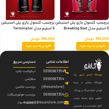
برچسب کنسول بازی پلی استیشن
برچسب کنسول بازی پلی استیشن
5 اسلیم مدل Breaking Bad
5 اسلیم مدل Terminator
390,000
تومان
390,000
تومان
افزودن به سبد خرید
افزودن به سبد خرید
اطلاعات تماس
دسترسی سریع
09190987354
درخواست چاپ
فروشگاه اکسان استور
، یک
09190987354
سفارشی
فروشگاه مطمئن در زمینه
(exunstore@)
برچسب ماشین
فروش انواع شبرنگ و روزرنگ،
09190987354
برچسب موتورسیکلت
سلفون چراغ، شیشه دودی،
support@exunstore.com
برچسب دیوار
آلکور (خودچسب) و همچنین