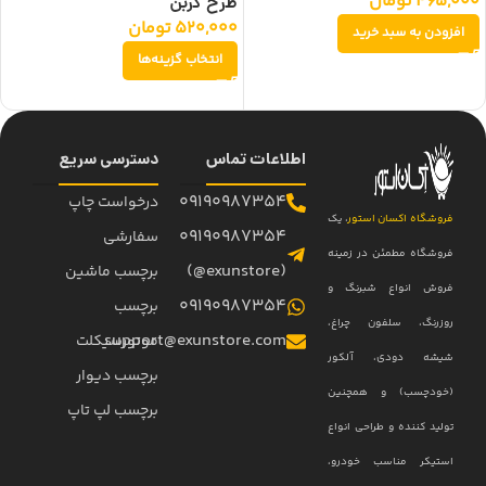
465,000
تومان
طرح کربن
520,000
تومان
افزودن به سبد خرید
انتخاب گزینه‌ها
اطلاعات تماس
دسترسی سریع
09190987354
درخواست چاپ
فروشگاه اکسان استور
، یک
09190987354
سفارشی
فروشگاه مطمئن در زمینه
(exunstore@)
برچسب ماشین
فروش انواع شبرنگ و
09190987354
برچسب
روزرنگ، سلفون چراغ،
support@exunstore.com
موتورسیکلت
شیشه دودی، آلکور
برچسب دیوار
(خودچسب) و همچنین
برچسب لپ تاپ
تولید کننده و طراحی انواع
استیکر مناسب خودرو،