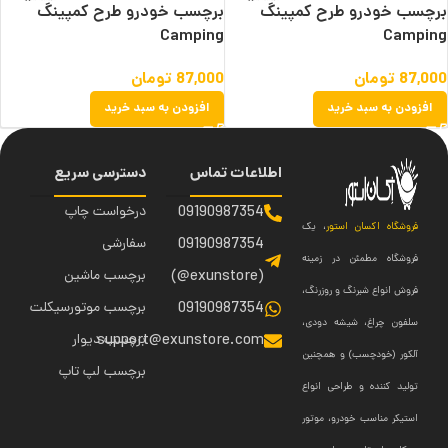
برچسب خودرو طرح کمپینگ
برچسب خودرو طرح کمپینگ
Camping
Camping
87,000
تومان
87,000
تومان
افزودن به سبد خرید
افزودن به سبد خرید
اطلاعات تماس
دسترسی سریع
09190987354
درخواست چاپ
فروشگاه اکسان استور
، یک
09190987354
سفارشی
فروشگاه مطمئن در زمینه
(exunstore@)
برچسب ماشین
فروش انواع شبرنگ و روزرنگ،
09190987354
برچسب موتورسیکلت
سلفون چراغ، شیشه دودی،
support@exunstore.com
برچسب دیوار
آلکور (خودچسب) و همچنین
برچسب لپ تاپ
تولید کننده و طراحی انواع
استیکر مناسب خودرو، موتور